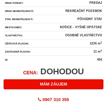
PREDAJ
DRUH PONUKY:
REKREAČNÝ POZEMOK
DRUH NEHNUTEĽNOSTI:
PÔVODNÝ STAV
STAV NEHNUTEĽNOSTI:
KOŠICE - VYŠNÉ OPÁTSKE
MESTO/OBEC:
OSOBNÉ VLASTNÍCTVO
VLASTNÍCTVO:
2
1236 m
ÚŽITKOVÁ PLOCHA:
2
11 m
ZASTAVANÁ PLOCHA:
454
ID:
DOHODOU
CENA:
MÁM ZÁUJEM
0907 310 355