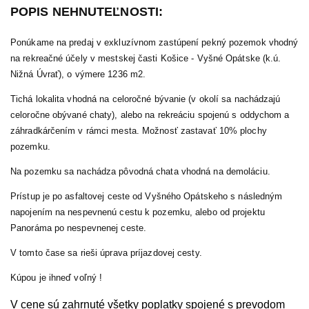
POPIS NEHNUTEĽNOSTI:
Ponúkame na predaj v exkluzívnom zastúpení pekný pozemok vhodný
na rekreačné účely v mestskej časti Košice - Vyšné Opátske (k.ú.
Nižná Úvrať), o výmere 1236 m2.
Tichá lokalita vhodná na celoročné bývanie (v okolí sa nachádzajú
celoročne obývané chaty), alebo na rekreáciu spojenú s oddychom a
záhradkárčením v rámci mesta. Možnosť zastavať 10% plochy
pozemku.
Na pozemku sa nachádza pôvodná chata vhodná na demoláciu.
Prístup je po asfaltovej ceste od Vyšného Opátskeho s následným
napojením na nespevnenú cestu k pozemku, alebo od projektu
Panoráma po nespevnenej ceste.
V tomto čase sa rieši úprava príjazdovej cesty.
Kúpou je ihneď voľný !
V cene sú zahrnuté všetky poplatky spojené s prevodom