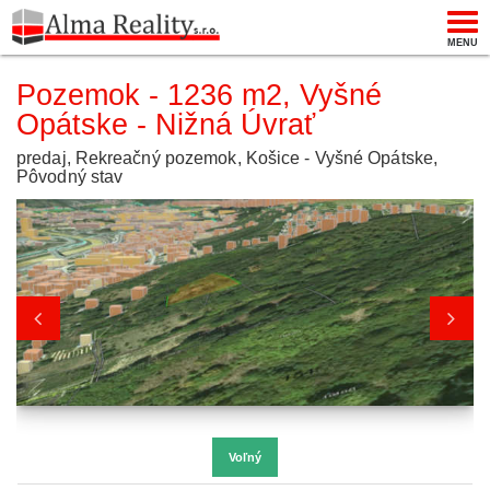
Togg
MENU
navi
Pozemok - 1236 m2, Vyšné
Opátske - Nižná Úvrať
predaj, Rekreačný pozemok, Košice - Vyšné Opátske,
Pôvodný stav
Voľný