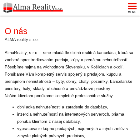
Togg
MENU
navi
O nás
ALMA reality s.r.o.
AlmaReality, s.r.o. – sme mladá flexibilná realitná kancelária, ktorá sa
zaoberá sprostredkovaním predaja, kúpy a prenájmu nehnuteľností.
Pôsobíme najmä na východnom Slovensku, v Košiciach a okolí.
Ponúkame Vám kompletný servis spojený s predajom, kúpou a
prenájmom nehnuteľností – byty, domy, chaty, pozemky, kancelárske
priestory, haly, sklady, obchodné a prevádzkové priestory.
Našim klientom ponúkame kompletné profesionálne služby:
obhliadka nehnuteľnosti a zaradenie do databázy,
inzercia nehnuteľností na internetových serveroch, priama
ponuka klientom z našej databázy,
vypracovanie kúpno-predajných, nájomných a iných zmlúv v
zmysle platných právnych predpisov,