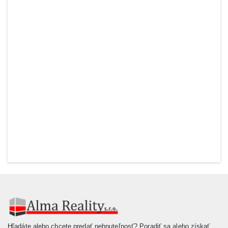
Hľadáte alebo chcete predať nehnuteľnosť? Poradiť sa alebo získať