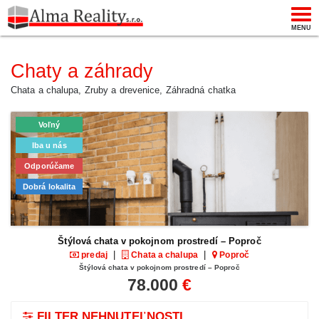
Togg
MENU
navi
Chaty a záhrady
Chata a chalupa, Zruby a drevenice, Záhradná chatka
Voľný
Iba u nás
Odporúčame
Dobrá lokalita
Štýlová chata v pokojnom prostredí – Poproč
|
|
predaj
Chata a chalupa
Poproč
Štýlová chata v pokojnom prostredí – Poproč
78.000
€
FILTER NEHNUTEĽNOSTI