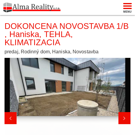
Togg
MENU
navi
DOKONCENA NOVOSTAVBA 1/B
, Haniska, TEHLA,
KLIMATIZACIA
predaj, Rodinný dom, Haniska, Novostavba