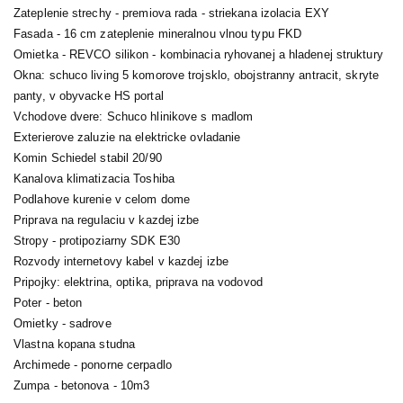
Zateplenie strechy - premiova rada - striekana izolacia EXY
Fasada - 16 cm zateplenie mineralnou vlnou typu FKD
Omietka - REVCO silikon - kombinacia ryhovanej a hladenej struktury
Okna: schuco living 5 komorove trojsklo, obojstranny antracit, skryte
panty, v obyvacke HS portal
Vchodove dvere: Schuco hlinikove s madlom
Exterierove zaluzie na elektricke ovladanie
Komin Schiedel stabil 20/90
Kanalova klimatizacia Toshiba
Podlahove kurenie v celom dome
Priprava na regulaciu v kazdej izbe
Stropy - protipoziarny SDK E30
Rozvody internetovy kabel v kazdej izbe
Pripojky: elektrina, optika, priprava na vodovod
Poter - beton
Omietky - sadrove
Vlastna kopana studna
Archimede - ponorne cerpadlo
Zumpa - betonova - 10m3