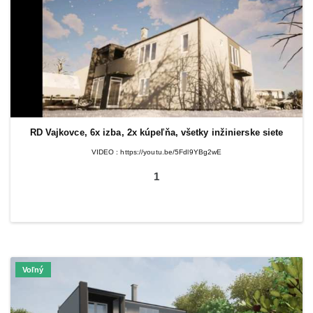
RD Vajkovce, 6x izba, 2x kúpeľňa, všetky inžinierske siete
VIDEO : https://youtu.be/5Fdl9YBg2wE
1
Voľný