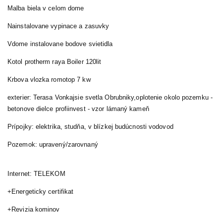
Malba biela v celom dome
Nainstalovane vypinace a zasuvky
Vdome instalovane bodove svietidla
Kotol protherm raya Boiler 120lit
Krbova vlozka romotop 7 kw
exterier: Terasa Vonkajsie svetla Obrubniky,oplotenie okolo pozemku -
betonove dielce profiinvest - vzor lámaný kameň
Prípojky: elektrika, studňa, v blízkej budúcnosti vodovod
Pozemok: upravený/zarovnaný
Internet: TELEKOM
+Energeticky certifikat
+Revizia kominov