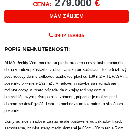
279.000
€
CENA:
MÁM ZÁUJEM
0902158805
POPIS NEHNUTEĽNOSTI:
ALMA Reality Vám ponuka na predaj modernu novostavbu rodinného
domu v radovej zástavbe v obci Haniska pri Košiciach. Ide o 5 izbový
poschodový dom s celkovou úžitkovou plochou 139 m2 + TERASA na
pozemku o výmere 292 m2 . V radovej výstavbe sa nachádzajú tri
rodinne domy, v tomto prípade ide o krajný rodinný dom s
bezproblémovým prístupom na záhradu, pripadne je možné pred
domom postaviť garáž. Dom sa nachádza na rovinatom a slnečnom
pozemku.
Domy su sice v radovej zastavne ale postavene od zakladov kazdy
samostatne, hrubka steny medzi domami je 65cm (30cm tehla 5 cm