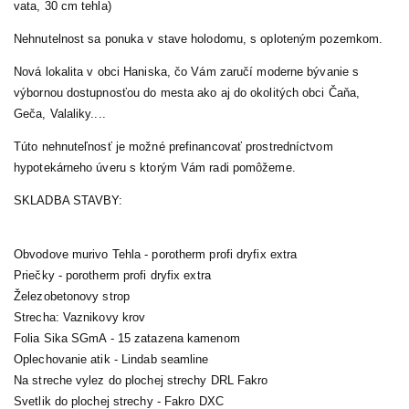
vata, 30 cm tehla)
Nehnutelnost sa ponuka v stave holodomu, s oploteným pozemkom.
Nová lokalita v obci Haniska, čo Vám zaručí moderne bývanie s
výbornou dostupnosťou do mesta ako aj do okolitých obci Čaňa,
Geča, Valaliky....
Túto nehnuteľnosť je možné prefinancovať prostredníctvom
hypotekárneho úveru s ktorým Vám radi pomôžeme.
SKLADBA STAVBY:
Obvodove murivo Tehla - porotherm profi dryfix extra
Priečky - porotherm profi dryfix extra
Železobetonovy strop
Strecha: Vaznikovy krov
Folia Sika SGmA - 15 zatazena kamenom
Oplechovanie atik - Lindab seamline
Na streche vylez do plochej strechy DRL Fakro
Svetlik do plochej strechy - Fakro DXC